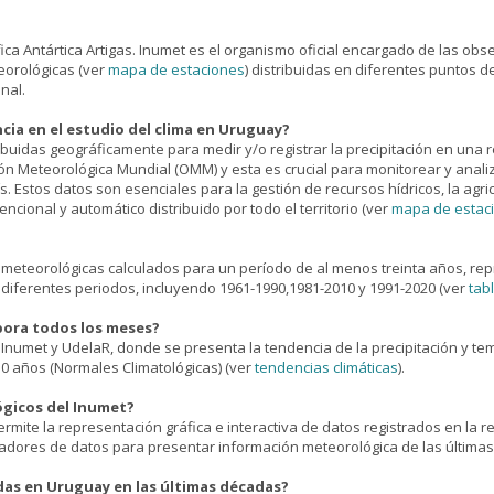
ífica Antártica Artigas. Inumet es el organismo oficial encargado de las obs
eorológicas (ver
mapa de estaciones
) distribuidas en diferentes puntos de
nal.
ncia en el estudio del clima en Uruguay?
ibuidas geográficamente para medir y/o registrar la precipitación en una r
n Meteorológica Mundial (OMM) y esta es crucial para monitorear y analiza
s. Estos datos son esenciales para la gestión de recursos hídricos, la agri
ncional y automático distribuido por todo el territorio (ver
mapa de estac
 meteorológicas calculados para un período de al menos treinta años, re
diferentes periodos, incluyendo 1961-1990,1981-2010 y 1991-2020 (ver
tab
bora todos los meses?
Inumet y UdelaR, donde se presenta la tendencia de la precipitación y t
 30 años (Normales Climatológicas) (ver
tendencias climáticas
).
ógicos del Inumet?
rmite la representación gráfica e interactiva de datos registrados en la 
lizadores de datos para presentar información meteorológica de las última
das en Uruguay en las últimas décadas?