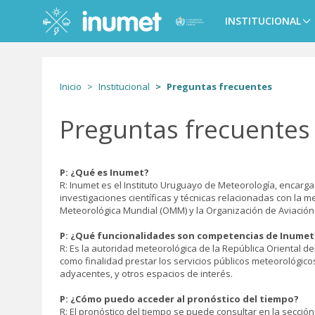
Pasar
al
INSTITUCIONAL
Main
contenido
navigation
principal
Inicio
Institucional
Preguntas frecuentes
Preguntas frecuentes
P: ¿Qué es Inumet?
R: Inumet es el Instituto Uruguayo de Meteorología, encarg
investigaciones científicas y técnicas relacionadas con la
Meteorológica Mundial (OMM) y la Organización de Aviación Ci
P: ¿Qué funcionalidades son competencias de Inumet
R: Es la autoridad meteorológica de la República Oriental de
como finalidad prestar los servicios públicos meteorológicos 
adyacentes, y otros espacios de interés.
P: ¿Cómo puedo acceder al pronóstico del tiempo?
R: El pronóstico del tiempo se puede consultar en la sección