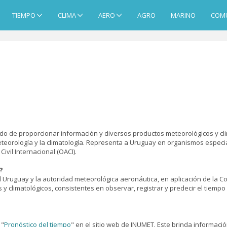
TIEMPO
CLIMA
AERO
AGRO
MARINO
COM
ado de proporcionar información y diversos productos meteorológicos y cli
 meteorología y la climatología. Representa a Uruguay en organismos espec
vil Internacional (OACI).
?
l Uruguay y la autoridad meteorológica aeronáutica, en aplicación de la Co
y climatológicos, consistentes en observar, registrar y predecir el tiempo 
 "
Pronóstico del tiempo
" en el sitio web de INUMET. Este brinda informaci