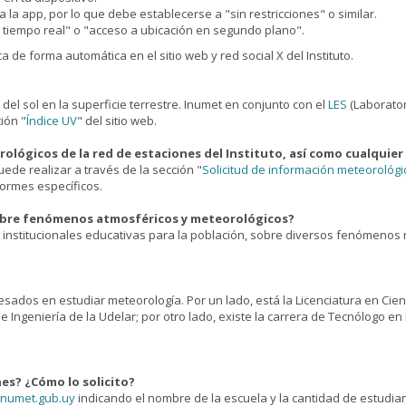
a la app, por lo que debe establecerse a "sin restricciones" o similar.
n tiempo real" o "acceso a ubicación en segundo plano".
 de forma automática en el sitio web y red social X del Instituto.
a del sol en la superficie terrestre. Inumet en conjunto con el
LES
(Laborator
ión "
Índice UV
" del sitio web.
ológicos de la red de estaciones del Instituto, así como cualquie
uede realizar a través de la sección "
Solicitud de información meteorológi
formes específicos.
obre fenómenos atmosféricos y meteorológicos?
) institucionales educativas para la población, sobre diversos fenómenos 
esados en estudiar meteorología. Por un lado, está la Licenciatura en Cie
de Ingeniería de la Udelar; por otro lado, existe la carrera de Tecnólogo e
nes? ¿Cómo lo solicito?
numet.gub.uy
indicando el nombre de la escuela y la cantidad de estudia