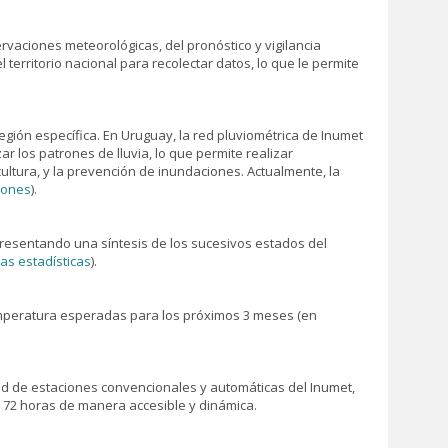
ervaciones meteorológicas, del pronóstico y vigilancia
l territorio nacional para recolectar datos, lo que le permite
egión específica. En Uruguay, la red pluviométrica de Inumet
r los patrones de lluvia, lo que permite realizar
cultura, y la prevención de inundaciones. Actualmente, la
iones
).
presentando una síntesis de los sucesivos estados del
las estadísticas
).
emperatura esperadas para los próximos 3 meses (en
red de estaciones convencionales y automáticas del Inumet,
s 72 horas de manera accesible y dinámica.