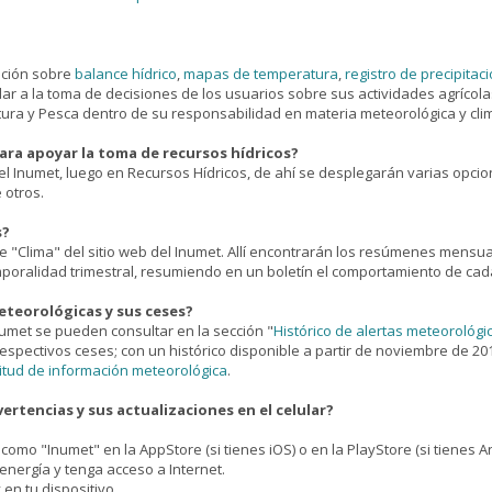
ación sobre
balance hídrico
,
mapas de temperatura
,
registro de precipitac
ar a la toma de decisiones de los usuarios sobre sus actividades agrícol
tura y Pesca dentro de su responsabilidad en materia meteorológica y clim
ra apoyar la toma de recursos hídricos?
 del Inumet, luego en Recursos Hídricos, de ahí se desplegarán varias opci
e otros.
s?
e "Clima" del sitio web del Inumet. Allí encontrarán los resúmenes mensua
oralidad trimestral, resumiendo en un boletín el comportamiento de cada 
teorológicas y sus ceses?
numet se pueden consultar en la sección "
Histórico de alertas meteorológi
respectivos ceses; con un histórico disponible a partir de noviembre de 20
citud de información meteorológica
.
ertencias y sus actualizaciones en el celular?
omo "Inumet" en la AppStore (si tienes iOS) o en la PlayStore (si tienes An
nergía y tenga acceso a Internet.
 en tu dispositivo.