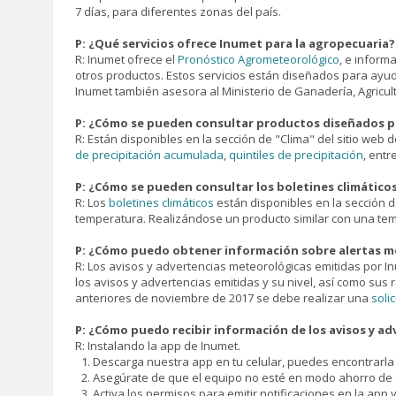
7 días, para diferentes zonas del país.
P: ¿Qué servicios ofrece Inumet para la agropecuaria?
R: Inumet ofrece el
Pronóstico Agrometeorológico
, e inform
otros productos. Estos servicios están diseñados para ayud
Inumet también asesora al Ministerio de Ganadería, Agricul
P: ¿Cómo se pueden consultar productos diseñados pa
R: Están disponibles en la sección de "Clima" del sitio web
de precipitación acumulada
,
quintiles de precipitación
, entr
P: ¿Cómo se pueden consultar los boletines climático
R: Los
boletines climáticos
están disponibles en la sección d
temperatura. Realizándose un producto similar con una temp
P: ¿Cómo puedo obtener información sobre alertas me
R: Los avisos y advertencias meteorológicas emitidas por I
los avisos y advertencias emitidas y su nivel, así como sus 
anteriores de noviembre de 2017 se debe realizar una
soli
P: ¿Cómo puedo recibir información de los avisos y adv
R: Instalando la app de Inumet.
Descarga nuestra app en tu celular, puedes encontrarla c
Asegúrate de que el equipo no esté en modo ahorro de e
Activa los permisos para emitir notificaciones en la app y