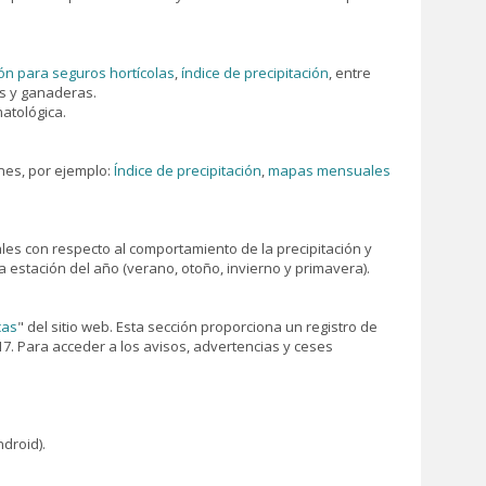
ión para seguros hortícolas
,
índice de precipitación
, entre
as y ganaderas.
atológica.
ones, por ejemplo:
Índice de precipitación
,
mapas mensuales
les con respecto al comportamiento de la precipitación y
estación del año (verano, otoño, invierno y primavera).
cas
" del sitio web. Esta sección proporciona un registro de
17. Para acceder a los avisos, advertencias y ceses
droid).