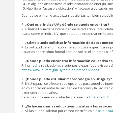
En algunos dispositivos el administrador de energía limit
Habilita el "acceso a ubicación" y "acceso a ubicación e
Cuando se emiten o actualizan las alertas también se publica
P: ¿Qué es el Índice UV y dónde se puede encontrar?
R: El Índice UV mide la intensidad de la radiación ultraviolet
diaria sobre el Índice UV, que se puede encontrar en la secc
P: ¿Cómo puedo solicitar información de datos meteor
R: La solicitud de información meteorológica específica se p
usuarios sobre cómo formalizar una solicitud de datos o in
P: ¿Dónde puedo encontrar información educativa s
R: Inumet ha realizado las siguientes piezas (audiovisuales
https://www.inumet.gub.uy/sala-de-prensa/videos
P: ¿Dónde puedo estudiar meteorología en Uruguay?
R: En Uruguay, se ofrecen dos opciones para aquellos inter
en colaboración entre la Facultad de Ciencias y la Facultad 
extensión de tres años.
Para más información visitar las páginas de
Udelar
y
UTU
.
P: ¿Se hacen charlas educativas o visitas a las estacio
R: Sí, las puede solicitar por correo electrónico a
escuelas@i