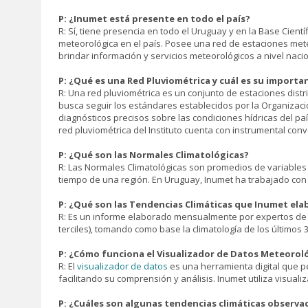
P: ¿Inumet está presente en todo el país?
R: Sí, tiene presencia en todo el Uruguay y en la Base Cient
meteorológica en el país. Posee una red de estaciones met
brindar información y servicios meteorológicos a nivel nacio
P: ¿Qué es una Red Pluviométrica y cuál es su importa
R: Una red pluviométrica es un conjunto de estaciones distr
busca seguir los estándares establecidos por la Organizació
diagnósticos precisos sobre las condiciones hídricas del paí
red pluviométrica del Instituto cuenta con instrumental conve
P: ¿Qué son las Normales Climatológicas?
R: Las Normales Climatológicas son promedios de variables
tiempo de una región. En Uruguay, Inumet ha trabajado con 
P: ¿Qué son las Tendencias Climáticas que Inumet ela
R: Es un informe elaborado mensualmente por expertos de 
terciles), tomando como base la climatología de los últimos
P: ¿Cómo funciona el Visualizador de Datos Meteorol
R: El
visualizador de datos
es una herramienta digital que pe
facilitando su comprensión y análisis. Inumet utiliza visua
P: ¿Cuáles son algunas tendencias climáticas observa