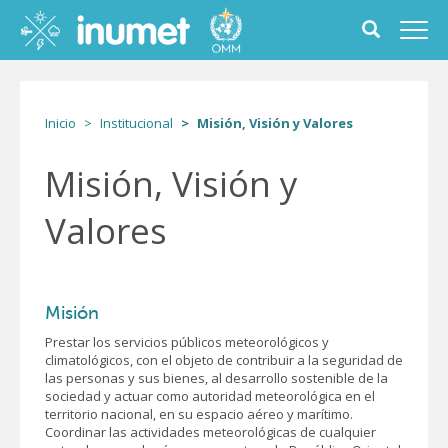
Pasar
al
Toggle
Toggl
contenido
search
navig
principal
form
Inicio
Institucional
Misión, Visión y Valores
Misión, Visión y
Valores
Misión
Prestar los servicios públicos meteorológicos y
climatológicos, con el objeto de contribuir a la seguridad de
las personas y sus bienes, al desarrollo sostenible de la
sociedad y actuar como autoridad meteorológica en el
territorio nacional, en su espacio aéreo y marítimo.
Coordinar las actividades meteorológicas de cualquier