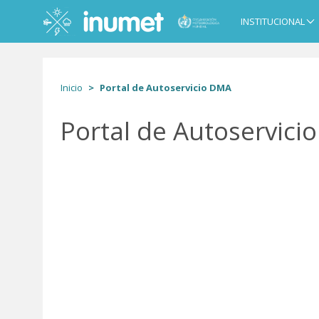
Pasar
al
INSTITUCIONAL
Main
contenido
navigation
principal
Inicio
Portal de Autoservicio DMA
Portal de Autoservici