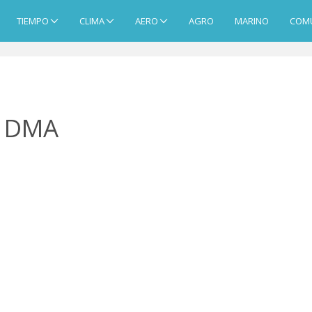
TIEMPO
CLIMA
AERO
AGRO
MARINO
COM
o DMA