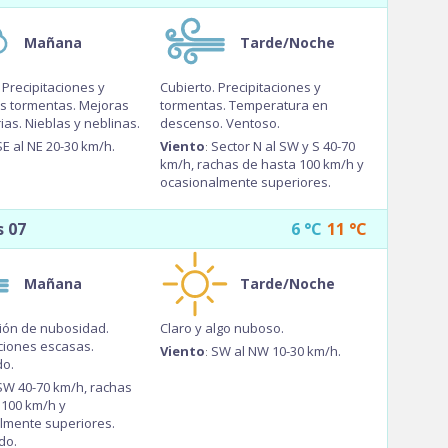
Noreste
Mañana
Tarde/Noche
Suroeste
Centro-Sur
Precipitaciones y
Cubierto.
Precipitaciones y
s tormentas.
Mejoras
tormentas.
Temperatura en
Este
as. Nieblas y neblinas.
descenso. Ventoso.
Punta del Este
SE al NE 20-30 km/h.
Viento
Sector N al SW y S 40-70
:
km/h, rachas de hasta 100 km/h y
Área Metropolitana
ocasionalmente superiores.
s 07
6
°C
11
°C
Mañana
Tarde/Noche
ión de nubosidad.
Claro y algo nuboso.
aciones escasas.
Viento
SW al NW 10-30 km/h.
:
o.
SW 40-70 km/h, rachas
 100 km/h y
lmente superiores.
do.