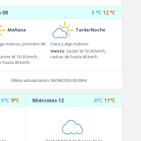
 08
5
°C
12
°C
Mañana
Tarde/Noche
algo nuboso, períodos de
Claro y algo nuboso.
Viento
Sector W 10-30 km/h,
:
Sector W 10-30 km/h,
rachas de hasta 40 km/h.
e hasta 40 km/h.
Última actualización: 06/08/2026 00:00Hs
5°C
9°C
Miércoles 12
6°C
11°C