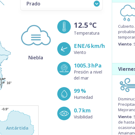
Prado
12.5
°C
Cubierto.
Aeropuerto de Carmelo
probable
Temperatura
temporari
Antartida G3
Viento
:
ENE/6
km/h
Viento
Artigas
Bella Unión G4
1005.3
hPa
Vierne
Presión a nivel
Cardona G4
del mar
16°
Carrasco - Aeropuerto Internacional Gral.
Cesáreo L. Berisso
99
%
Humedad
Disminuc
Colonia - Aeropuerto Internacional de
Precipit
Laguna de los Patos
0.7
km
Mejorand
-0.9°
Durazno - Aeropuerto Internacional de
Visibilidad
Viento
:
Santa Bernardina
de hasta
ocasiona
Antártida
Florida
Amainan