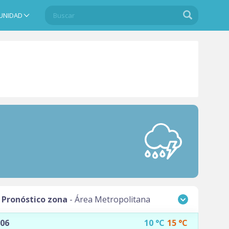
Buscar
Buscar
UNIDAD
Search
Pronóstico zona
- Área Metropolitana
Noroeste
 06
10
°C
15
°C