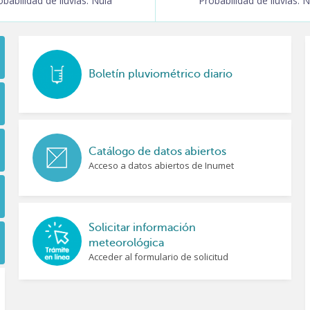
obabilidad de lluvias: Nula
Probabilidad de lluvias: 
San José
Santa Teresa G4
Tacuarembó G3
Boletín pluviométrico diario
Treinta y Tres
Trinidad
Vichadero G4
Catálogo de datos abiertos
Acceso a datos abiertos de Inumet
Young G3
Solicitar información
meteorológica
Acceder al formulario de solicitud