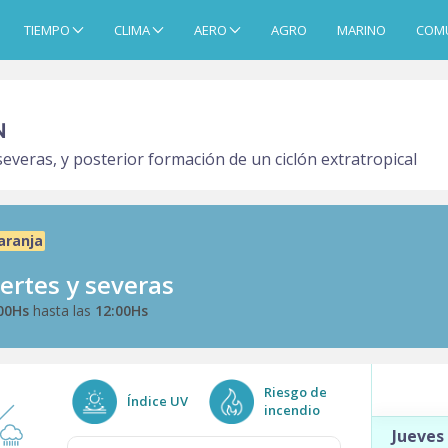
TIEMPO
CLIMA
AERO
AGRO
MARINO
COM
N
eras, y posterior formación de un ciclón extratropical
aranja
rtes y severas
00Hs
hasta las
12:00Hs
Riesgo de
Índice UV
incendio
Jueves