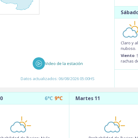
Laguna del Sauce - Aeropuerto
Sábado
Internacional C/C Carlos A. Curbelo
Lavalleja G3
Melilla - Aeropuerto Internacional Ángel S.
Adami
Claro y 
nuboso.
Melo
Viento
:
rachas d
Mercedes
Video de la estación
Paysandú
Datos actualizados:
06/08/2026 05:00HS
Prado
Punta del Este
0
6°C
9°C
Martes 11
Rivera - Aeropuerto Internacional Óscar
D. Gestido
Rocha
Salto - Aeropuerto Internacional de
Nueva Hespérides