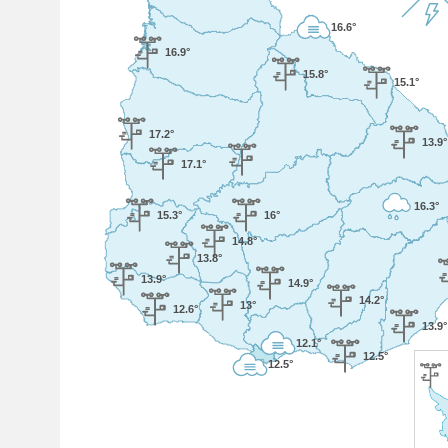
16.6°
16.9°
15.8°
15.1°
17.2°
13.9°
17.1°
16.3°
15.3°
16°
14.8°
13.8°
13.9°
14.9°
14.2°
13°
12.6°
13.9°
12.1°
12.5°
12.5°