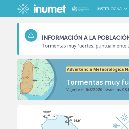
Pasar
al
INSTITUCIONAL
Main
contenido
navigation
principal
INFORMACIÓN A LA POBLACIÓ
Tormentas muy fuertes, puntualmente sev
Advertencia Meteorológica
N
Tormentas muy fue
Vigente el
6/8/2026
desde las
08:
17°
16.9°