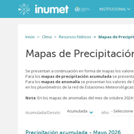
Pasar
al
INSTITUCIONAL
Main
contenido
navigation
principal
Inicio
Clima
Recursos hídricos
Mapas de Precipi
Mapas de Precipitació
Se presentan a continuación en forma de mapas los valores
Para los
mapas de precipitación acumulada
se presenta
Para los
mapas de anomalía
se presentan los valores de l
en los pluviómetros de la red de Estaciones Meteorológicas
Nota
: En los mapas de anomalías del mes de octubre 2024 
Acumulada/Desvío:
Año:
Precipitación acumulada - Mayo 2026