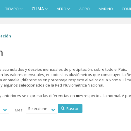
CLIMA
TIEMPO
AERO
AGRO
MARINO
COM
tación
n
 acumulados y desvíos mensuales de precipitación, sobre todo el País.
n los valores mensuales, en todos los pluviómetros que constituyen la Re
a anomalía (diferencias en porcentaje respecto al valor de la Normal Clim
 y algunos seleccionados de la Red Pluviométrica Nacional.
y anteriores se expresa las diferencias en
mm
respecto a la normal. A pa
Buscar
Mes: