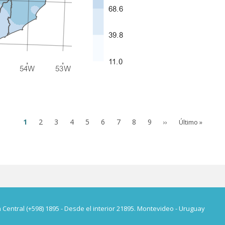
Página
1
Page
2
Page
3
Page
4
Page
5
Page
6
Page
7
Page
8
Page
9
Siguiente
Última
››
Último »
actual
página
página
a Central (+598) 1895 - Desde el interior 21895. Montevideo - Uruguay