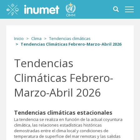
Pasar
al
Toggle
Toggl
contenido
search
navig
principal
form
Inicio
Clima
Tendencias climáticas
Tendencias Climáticas Febrero-Marzo-Abril 2026
Tendencias
Climáticas Febrero-
Marzo-Abril 2026
Tendencias climáticas estacionales
La tendencia se realiza en función de la actual coyuntura
climática, las relaciones estadísticas históricas
demostradas entre el clima local y condiciones de
temperatura de superficie del mar remotas y las salidas