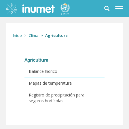
Pasar
al
Toggle
Toggl
contenido
search
navig
principal
form
Inicio
Clima
Agricultura
Agricultura
Balance hídrico
Mapas de temperatura
Registro de precipitación para
seguros hortícolas