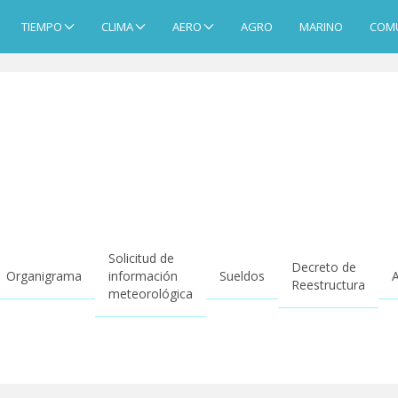
TIEMPO
CLIMA
AERO
AGRO
MARINO
COM
Solicitud de
Decreto de
Organigrama
información
Sueldos
A
Reestructura
meteorológica