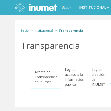
Pasar
al
INSTITUCIONAL
Main
contenido
navigation
principal
Inicio
Institucional
Transparencia
Transparencia
Ley de
Ley de
Transparencia
Acerca de
acceso a la
creación
Transparencia
información
de
en Inumet
pública
INUMET