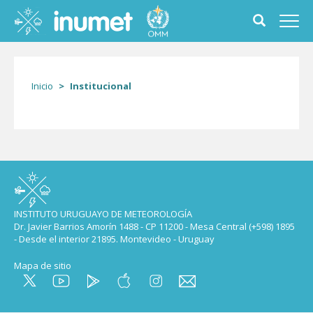
Pasar
al
Toggle
Toggl
contenido
search
navig
principal
form
Inicio
Institucional
INSTITUTO URUGUAYO DE METEOROLOGÍA
Dr. Javier Barrios Amorín 1488 - CP 11200 - Mesa Central (+598) 1895
- Desde el interior 21895. Montevideo - Uruguay
Mapa de sitio