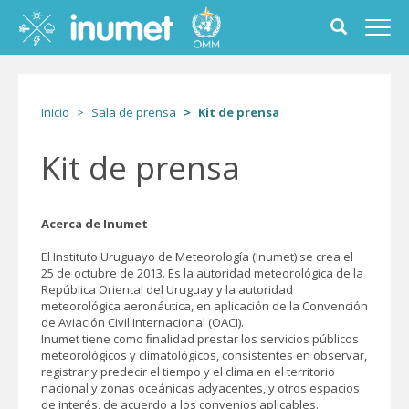
Pasar
al
Toggle
Toggl
contenido
search
navig
principal
form
Inicio
Sala de prensa
Kit de prensa
Kit de prensa
Acerca de Inumet
El Instituto Uruguayo de Meteorología (Inumet) se crea el
25 de octubre de 2013. Es la autoridad meteorológica de la
República Oriental del Uruguay y la autoridad
meteorológica aeronáutica, en aplicación de la Convención
de Aviación Civil Internacional (OACI).
Inumet tiene como ﬁnalidad prestar los servicios públicos
meteorológicos y climatológicos, consistentes en observar,
registrar y predecir el tiempo y el clima en el territorio
nacional y zonas oceánicas adyacentes, y otros espacios
de interés, de acuerdo a los convenios aplicables.