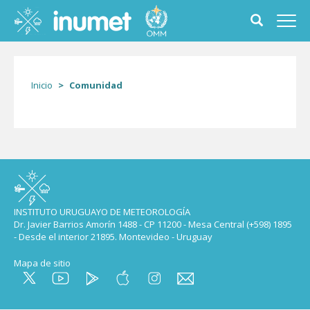
Pasar
al
Toggle
Toggl
contenido
search
navig
principal
form
Inicio
Comunidad
INSTITUTO URUGUAYO DE METEOROLOGÍA
Dr. Javier Barrios Amorín 1488 - CP 11200 - Mesa Central (+598) 1895
- Desde el interior 21895. Montevideo - Uruguay
Mapa de sitio