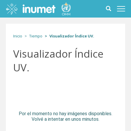
Pasar
al
Toggle
Toggl
contenido
search
navig
principal
form
Inicio
Tiempo
Visualizador Índice UV.
Visualizador Índice
UV.