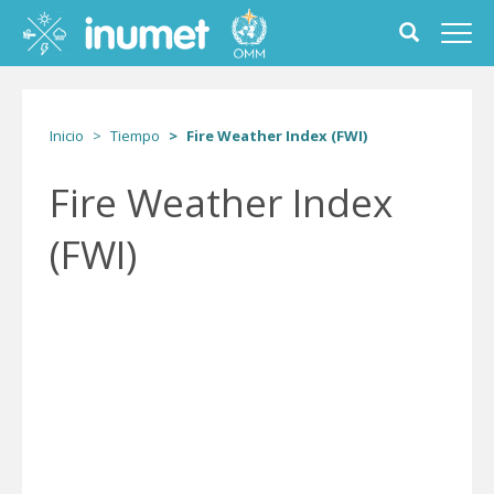
Pasar
al
Toggle
Toggl
contenido
search
navig
principal
form
Inicio
Tiempo
Fire Weather Index (FWI)
Fire Weather Index
(FWI)