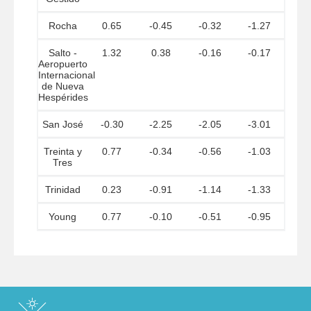
Rocha
0.65
-0.45
-0.32
-1.27
Salto -
1.32
0.38
-0.16
-0.17
Aeropuerto
Internacional
de Nueva
Hespérides
San José
-0.30
-2.25
-2.05
-3.01
Treinta y
0.77
-0.34
-0.56
-1.03
Tres
Trinidad
0.23
-0.91
-1.14
-1.33
Young
0.77
-0.10
-0.51
-0.95