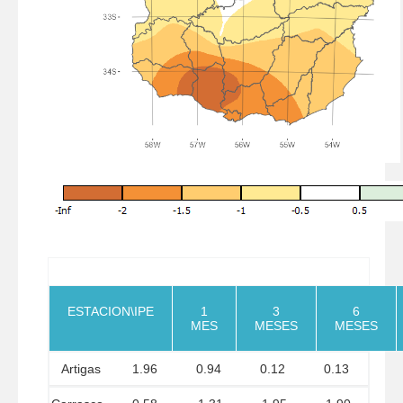
ESTACION\IPE
1
3
6
MES
MESES
MESES
Artigas
1.96
0.94
0.12
0.13