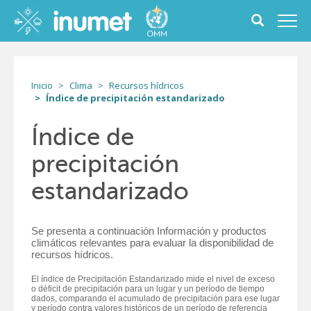
Pasar
al
Toggle
Toggl
contenido
search
navig
principal
form
Inicio
Clima
Recursos hídricos
Índice de precipitación estandarizado
Índice de
precipitación
estandarizado
Se presenta a continuación Información y productos
climáticos relevantes para evaluar la disponibilidad de
recursos hídricos.
El índice de Precipitación Estandarizado mide el nivel de exceso
o déficit de precipitación para un lugar y un período de tiempo
dados, comparando el acumulado de precipitación para ese lugar
y período contra valores históricos de un período de referencia