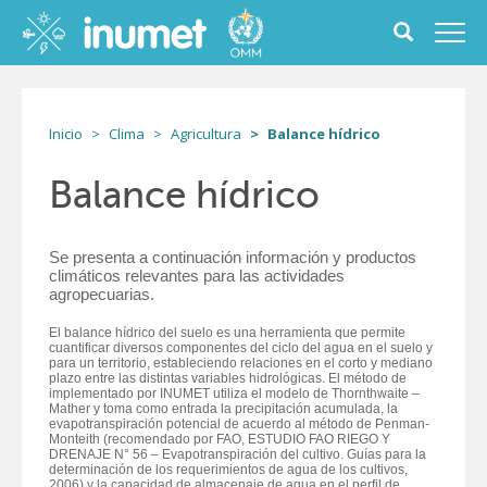
Pasar
al
Toggle
Toggl
contenido
search
navig
principal
form
Inicio
Clima
Agricultura
Balance hídrico
Balance hídrico
Se presenta a continuación información y productos
climáticos relevantes para las actividades
agropecuarias.
El balance hídrico del suelo es una herramienta que permite
cuantificar diversos componentes del ciclo del agua en el suelo y
para un territorio, estableciendo relaciones en el corto y mediano
plazo entre las distintas variables hidrológicas. El método de
implementado por INUMET utiliza el modelo de Thornthwaite –
Mather y toma como entrada la precipitación acumulada, la
evapotranspiración potencial de acuerdo al método de Penman-
Monteith (recomendado por FAO, ESTUDIO FAO RIEGO Y
DRENAJE N° 56 – Evapotranspiración del cultivo. Guías para la
determinación de los requerimientos de agua de los cultivos,
2006) y la capacidad de almacenaje de agua en el perfil de