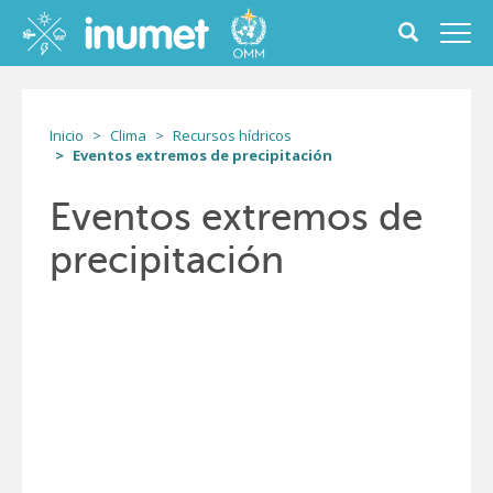
Pasar
al
Toggle
Toggl
contenido
search
navig
principal
form
Inicio
Clima
Recursos hídricos
Eventos extremos de precipitación
Eventos extremos de
precipitación