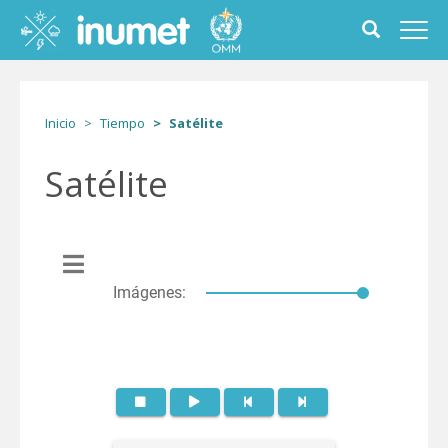
Pasar
al
Toggle
Toggl
contenido
search
navig
principal
form
Inicio
Tiempo
Satélite
Satélite