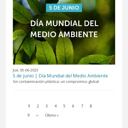
Jue, 05-06-2025
5 de junio | Día Mundial del Medio Ambiente
Sin contaminación plástica: un compromiso global
Página
1
Page
2
Page
3
Page
4
Page
5
Page
6
Page
7
Page
8
Paginación
actual
Page
9
Siguiente
Última
››
Último »
página
página