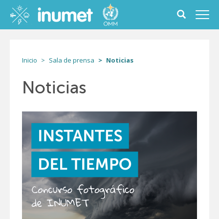
Pasar
al
Toggle
Toggl
contenido
search
navig
principal
form
Inicio
Sala de prensa
Noticias
Noticias