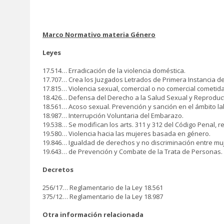
Marco Normativo materia Género
Leyes
17.514… Erradicación de la violencia doméstica.
17.707… Crea los Juzgados Letrados de Primera Instancia de
17.815… Violencia sexual, comercial o no comercial cometid
18.426… Defensa del Derecho a la Salud Sexual y Reproduct
18.561… Acoso sexual. Prevención y sanción en el ámbito la
18.987… Interrupción Voluntaria del Embarazo.
19.538… Se modifican los arts. 311 y 312 del Código Penal, r
19.580… Violencia hacia las mujeres basada en género.
19.846… Igualdad de derechos y no discriminación entre mu
19.643… de Prevención y Combate de la Trata de Personas.
Decretos
256/17… Reglamentario de la Ley 18.561
375/12… Reglamentario de la Ley 18.987
Otra información relacionada