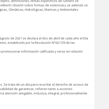
nceptos, definiciones, temas específicos de Género se
eliberti ( disertó sobre formas de violencia) y se además se
icas, Climáticas, Hidrológicas, Marinas y Ambientales
gosto de 2021 se declara el dos de abril de cada año el Día
ismo, establecido por la Resolución N°62/139 de las
n promocionar información calificada y veraz en relación
es. Se trata de un día para recordar el derecho de acceso de
abilidad de garantizar, refieren tanto a acciones
una atención amigable, inclusiva, integral, profesionalmente