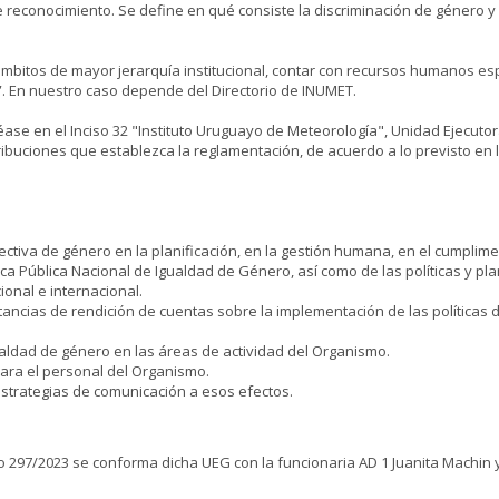
 reconocimiento. Se define en qué consiste la discriminación de género y 
bitos de mayor jerarquía institucional, contar con recursos humanos e
”. En nuestro caso depende del Directorio de INUMET.
réase en el Inciso 32 "Instituto Uruguayo de Meteorología", Unidad Ejecuto
ibuciones que establezca la reglamentación, de acuerdo a lo previsto en los
ctiva de género en la planificación, en la gestión humana, en el cumplim
ica Pública Nacional de Igualdad de Género, así como de las políticas y pla
cional e internacional.
ancias de rendición de cuentas sobre la implementación de las políticas 
ualdad de género en las áreas de actividad del Organismo.
para el personal del Organismo.
r estrategias de comunicación a esos efectos.
o 297/2023 se conforma dicha UEG con la funcionaria AD 1 Juanita Machin 