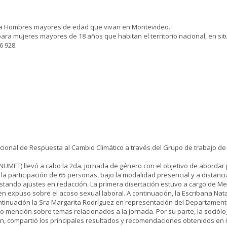
ara Hombres mayores de edad que vivan en Montevideo.
 para mujeres mayores de 18 años que habitan el territorio nacional, en si
6 928.
Nacional de Respuesta al Cambio Climático a través del Grupo de trabajo de
(INUMET) llevó a cabo la 2da. jornada de género con el objetivo de aborda
n la participación de 65 personas, bajo la modalidad presencial y a dista
tando ajustes en redacción. La primera disertación estuvo a cargo de Me
 expuso sobre el acoso sexual laboral. A continuación, la Escribana Natal
ntinuación la Sra Margarita Rodríguez en representación del Departamen
do mención sobre temas relacionados a la jornada. Por su parte, la sociólo
n, compartió los principales resultados y recomendaciones obtenidos en i