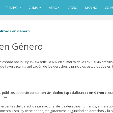
TIEMPO
CLIMA
AERO
AGRO
MARINO
COM
alizada en Género
 en Género
 creada por la Ley 19.924 artículo 607 en el marco de la Ley 19.846 artíc
 favorezcan la aplicación de los derechos y principios establecidos en l
os públicos deberán contar con
Unidades Especializadas en Género
, qu
ncia.
mergentes del derecho internacional de los derechos humanos, en relación
iento. Esta ley tiene por objeto garantizar la igualdad de derechos y la 