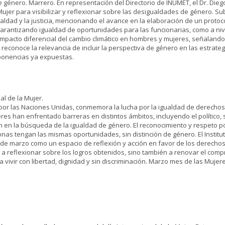
 género. Marrero. En representación del Directorio de INUMET, el Dr. Diego
 Mujer para visibilizar y reflexionar sobre las desigualdades de género. 
aldad y la justicia, mencionando el avance en la elaboración de un protoco
 garantizando igualdad de oportunidades para las funcionarias, como a niv
 impacto diferencial del cambio climático en hombres y mujeres, señaland
 reconoce la relevancia de incluir la perspectiva de género en las estrate
 ponencias ya expuestas.
al de la Mujer.
 por las Naciones Unidas, conmemora la lucha por la igualdad de derechos 
ujeres han enfrentado barreras en distintos ámbitos, incluyendo el político,
 en la búsqueda de la igualdad de género. El reconocimiento y respeto 
onas tengan las mismas oportunidades, sin distinción de género. El Insti
 marzo como un espacio de reflexión y acción en favor de los derechos de 
ita a reflexionar sobre los logros obtenidos, sino también a renovar el c
vivir con libertad, dignidad y sin discriminación. Marzo mes de las Muje