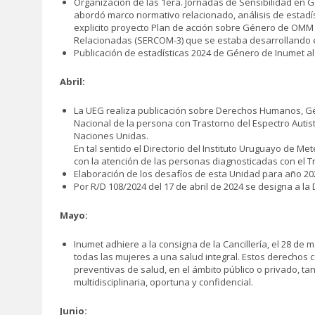
Organización de las 1era. Jornadas de Sensibilidad en G
abordó marco normativo relacionado, análisis de estadíst
explicito proyecto Plan de acción sobre Género de OMM e
Relacionadas (SERCOM-3) que se estaba desarrollando es
Publicación de estadísticas 2024 de Género de Inumet al
Abril:
La UEG realiza publicación sobre Derechos Humanos, Géne
Nacional de la persona con Trastorno del Espectro Autist
Naciones Unidas.
En tal sentido el Directorio del Instituto Uruguayo de 
con la atención de las personas diagnosticadas con el T
Elaboración de los desafíos de esta Unidad para año 202
Por R/D 108/2024 del 17 de abril de 2024 se designa a l
Mayo:
Inumet adhiere a la consigna de la Cancillería, el 28 d
todas las mujeres a una salud integral. Estos derechos c
preventivas de salud, en el ámbito público o privado, ta
multidisciplinaria, oportuna y confidencial.
Junio: