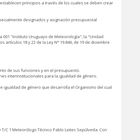
establecen principios a través de los cuales se deben crear
specialmente designados y asignación presupuestal
ra 001 "Instituto Uruguayo de Meteorología", la "Unidad
 artículos 18 y 22 de la Ley N° 19.846, de 19 de diciembre
ento de sus funciones y en el presupuesto.
nes interinstitucionales para la igualdad de género.
de igualdad de género que desarrolla el Organismo del cual
y T/C 1 Meteorólogo Técnico Pablo Leites Sepúlveda. Con