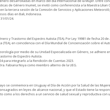
énero desarrolladas en marco del día Internacional de la Mujer. Entre co
icas de Género Inumet, se invitó como conferencista a la Maestra Lilian C
n la tercera sesión de la Comisión de Servicios y Aplicaciones Meteorológ
os días en Bali, Indonesia.
 31/01/24.
ro y Trastorno del Espectro Autista (TEA). Por Ley 19981 de fecha 20 de a
a (TEA), en coincidencia con el Día Mundial de Concienciación sobre el Aut
Meteorología por medio de su Unidad Especializada en Género, se adhiere e
rastorno de Espectro Autista.
4 para integrarlo a la Rendición de Cuentas 2023.
a Dra. Fabiana Noya como miembro alterno de la UEG.
e mayo se conmemora en Uruguay el Día de Acción por la Salud de las Mujer
onsagrados en leyes de alcance nacional, y que el Estado tiene la respons
nto como a los derechos a un servicio de salud sexual y reproductiva con 