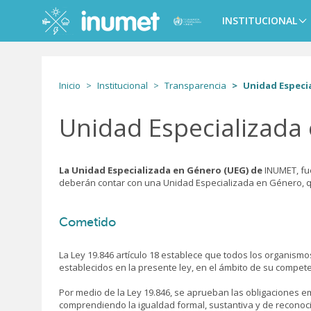
Pasar
al
INSTITUCIONAL
Main
contenido
navigation
principal
Inicio
Institucional
Transparencia
Unidad Especi
Unidad Especializada
La Unidad Especializada en Género (UEG) de
INUMET, fue
deberán contar con una Unidad Especializada en Género, que
Cometido
La Ley 19.846 artículo 18 establece que todos los organism
establecidos en la presente ley, en el ámbito de su compete
Por medio de la Ley 19.846, se aprueban las obligaciones e
comprendiendo la igualdad formal, sustantiva y de reconocim