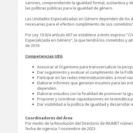
varones, comprendiendo la igualdad formal, sustantiva y de
las políticas públicas para la igualdad de género.
Las Unidades Especializadas en Género dependen de los ám
necesarias para el efectivo cumplimiento de sus cometidos
Por Ley 19.924 artículo 607 se establece a texto expreso “C
Especializada en Género", la que tendrá los cometidos y atr
de 2019.
Competencias UEG
Asesorar al Organismo para transversalizar la perspe
Dar seguimiento y evaluar el cumplimiento de la Polít
Participar en las redes interinstitucionales a nivel na
Elaborar informes que generen insumos para las inst
dependen.
Elaborar estudios con la finalidad de promover la ig
Proponer y coordinar capacitaciones en la temática 
Dar visibilidad a la política de igualdad y desarrolla
Coordinadores del Área
Por medio de la Resolución del Directorio de INUMET númer
fecha de vigencia 1 noviembre de 2023.