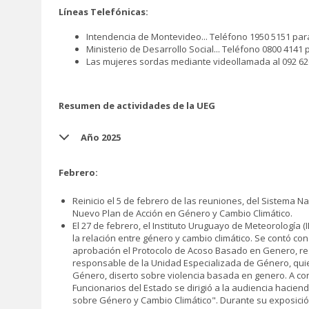
Líneas Telefónicas:
Intendencia de Montevideo... Teléfono 1950 5151 p
Ministerio de Desarrollo Social... Teléfono 0800 4141
Las mujeres sordas mediante videollamada al 092 62
Resumen de actividades de la UEG
Año 2025
Febrero:
Reinicio el 5 de febrero de las reuniones, del Sistema 
Nuevo Plan de Acción en Género y Cambio Climático.
El 27 de febrero, el Instituto Uruguayo de Meteorología 
la relación entre género y cambio climático. Se contó co
aprobación el Protocolo de Acoso Basado en Genero, res
responsable de la Unidad Especializada de Género, quien
Género, diserto sobre violencia basada en genero. A co
Funcionarios del Estado se dirigió a la audiencia hacien
sobre Género y Cambio Climático". Durante su exposició