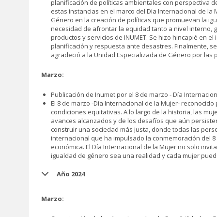
planificación de políticas ambientales con perspectiva de
estas instancias en el marco del Día Internacional de la
Género en la creación de políticas que promuevan la igu
necesidad de afrontar la equidad tanto a nivel interno,
productos y servicios de INUMET. Se hizo hincapié en el
planificación y respuesta ante desastres. Finalmente, se
agradeció a la Unidad Especializada de Género por las
Marzo:
Publicación de Inumet por el 8 de marzo - Día Internacion
El 8 de marzo -Día Internacional de la Mujer- reconocido
condiciones equitativas. A lo largo de la historia, las m
avances alcanzados y de los desafíos que aún persisten
construir una sociedad más justa, donde todas las pers
internacional que ha impulsado la conmemoración del 8 de
económica. El Día Internacional de la Mujer no solo inv
igualdad de género sea una realidad y cada mujer pueda 
Año 2024
Marzo: