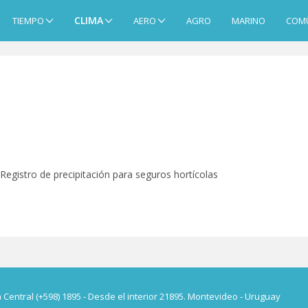
CLIMA
TIEMPO
AERO
AGRO
MARINO
COM
Registro de precipitación para seguros hortícolas
a Central (+598) 1895 - Desde el interior 21895. Montevideo - Uruguay