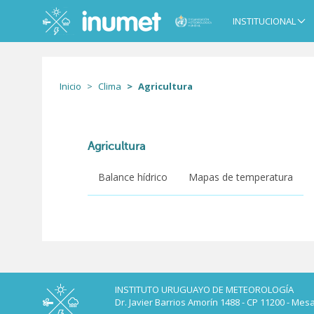
Pasar
al
INSTITUCIONAL
Main
contenido
navigation
principal
Inicio
Clima
Agricultura
Agricultura
Balance hídrico
Mapas de temperatura
INSTITUTO URUGUAYO DE METEOROLOGÍA
Dr. Javier Barrios Amorín 1488 - CP 11200 - Mes