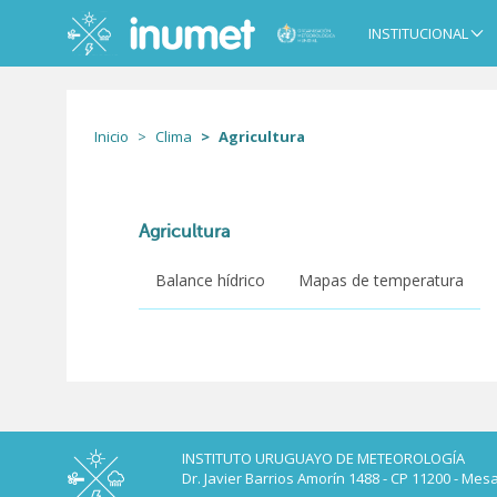
Pasar
al
INSTITUCIONAL
Main
contenido
navigation
principal
Inicio
Clima
Agricultura
Agricultura
Balance hídrico
Mapas de temperatura
INSTITUTO URUGUAYO DE METEOROLOGÍA
Dr. Javier Barrios Amorín 1488 - CP 11200 - Mes