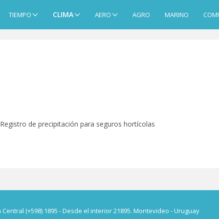
CLIMA
TIEMPO
AERO
AGRO
MARINO
COM
Registro de precipitación para seguros hortícolas
a Central (+598) 1895 - Desde el interior 21895. Montevideo - Uruguay