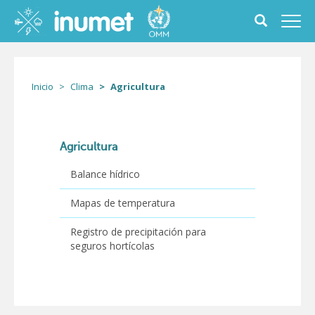
Pasar
al
Toggle
Toggl
contenido
search
navig
principal
form
Inicio
Clima
Agricultura
Agricultura
Balance hídrico
Mapas de temperatura
Registro de precipitación para
seguros hortícolas