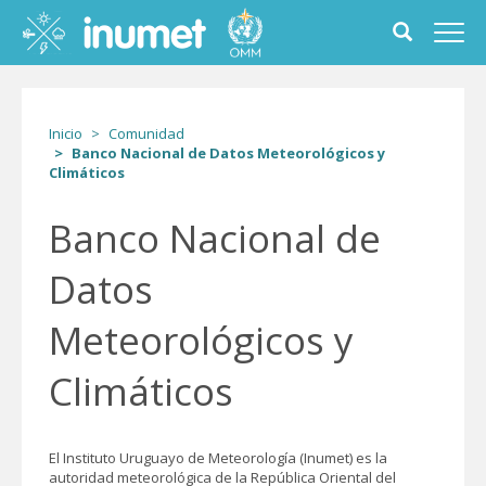
Pasar
al
Toggle
Toggl
contenido
search
navig
principal
form
Inicio
Comunidad
Banco Nacional de Datos Meteorológicos y
Climáticos
Banco Nacional de
Datos
Meteorológicos y
Climáticos
El Instituto Uruguayo de Meteorología (Inumet) es la
autoridad meteorológica de la República Oriental del