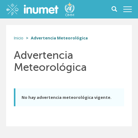
Pasar
al
Toggle
Toggl
contenido
search
navig
principal
form
Inicio
Advertencia Meteorológica
Advertencia
Meteorológica
No hay advertencia meteorológica vigente.