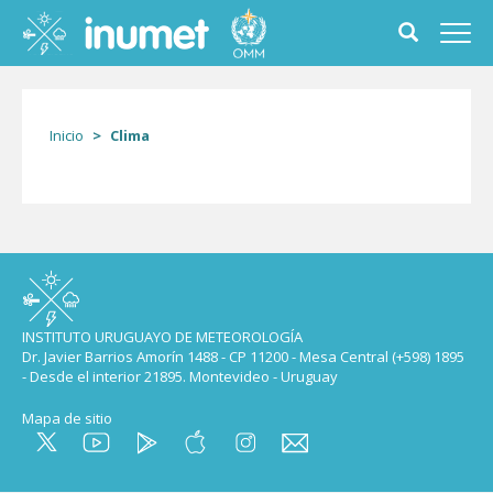
Pasar
al
Toggle
Toggl
contenido
search
navig
principal
form
Inicio
Clima
INSTITUTO URUGUAYO DE METEOROLOGÍA
Dr. Javier Barrios Amorín 1488 - CP 11200 - Mesa Central (+598) 1895
- Desde el interior 21895. Montevideo - Uruguay
Mapa de sitio