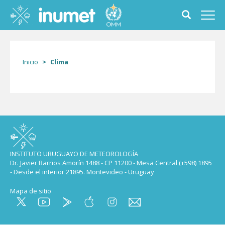
Pasar
al
Toggle
Toggl
contenido
search
navig
principal
form
Inicio
Clima
INSTITUTO URUGUAYO DE METEOROLOGÍA
Dr. Javier Barrios Amorín 1488 - CP 11200 - Mesa Central (+598) 1895
- Desde el interior 21895. Montevideo - Uruguay
Mapa de sitio