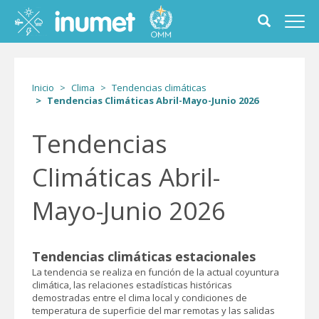
Pasar
al
Toggle
Toggl
contenido
search
navig
principal
form
Inicio
Clima
Tendencias climáticas
Tendencias Climáticas Abril-Mayo-Junio 2026
Tendencias
Climáticas Abril-
Mayo-Junio 2026
Tendencias climáticas estacionales
La tendencia se realiza en función de la actual coyuntura
climática, las relaciones estadísticas históricas
demostradas entre el clima local y condiciones de
temperatura de superficie del mar remotas y las salidas