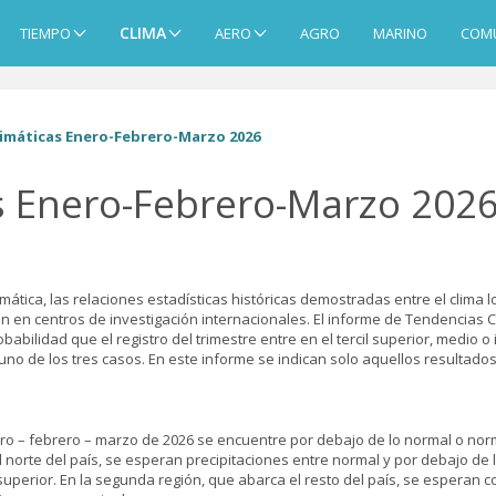
CLIMA
TIEMPO
AERO
AGRO
MARINO
COM
imáticas Enero-Febrero-Marzo 2026
s Enero-Febrero-Marzo 202
imática, las relaciones estadísticas históricas demostradas entre el clima
ión en centros de investigación internacionales. El informe de Tendencias
obabilidad que el registro del trimestre entre en el tercil superior, medio o 
no de los tres casos. En este informe se indican solo aquellos resultados 
 – febrero – marzo de 2026 se encuentre por debajo de lo normal o normal al
el norte del país, se esperan precipitaciones entre normal y por debajo de 
cil superior. En la segunda región, que abarca el resto del país, se esperan