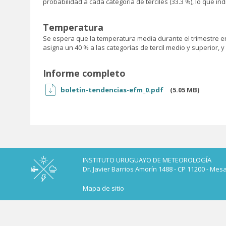
probabilidad a cada categoría de terciles (33.3 %), lo que i
Temperatura
Se espera que la temperatura media durante el trimestre ene
asigna un 40 % a las categorías de tercil medio y superior, y 
Informe completo
boletin-tendencias-efm_0.pdf
(5.05 MB)
INSTITUTO URUGUAYO DE METEOROLOGÍA
Dr. Javier Barrios Amorín 1488 - CP 11200 - Mes
Mapa de sitio