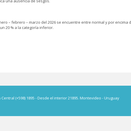
ndica una ausencia de sesgos.
ro – febrero – marzo del 2026 se encuentre entre normal y por encima de lo
un 20 % a la categoría inferior.
a Central (+598) 1895 - Desde el interior 21895. Montevideo - Uruguay