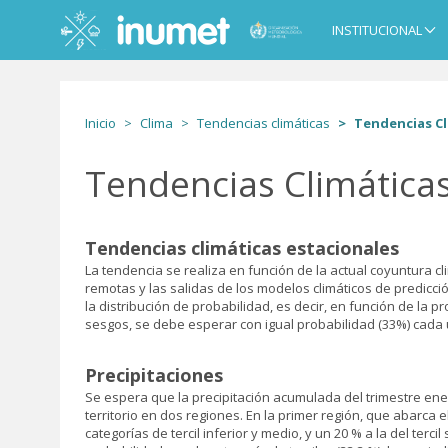
Pasar
al
INSTITUCIONAL
Main
contenido
navigation
principal
Inicio
Clima
Tendencias climáticas
Tendencias Cl
Tendencias Climática
Tendencias climáticas estacionales
La tendencia se realiza en función de la actual coyuntura cl
remotas y las salidas de los modelos climáticos de predicc
la distribución de probabilidad, es decir, en función de la pr
sesgos, se debe esperar con igual probabilidad (33%) cada u
Precipitaciones
Se espera que la precipitación acumulada del trimestre enero
territorio en dos regiones. En la primer región, que abarca 
categorías de tercil inferior y medio, y un 20 % a la del ter