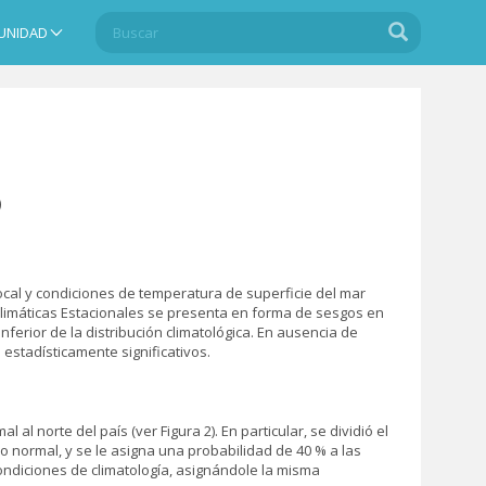
Buscar
Buscar
UNIDAD
Search
6
 local y condiciones de temperatura de superficie del mar
 Climáticas Estacionales se presenta en forma de sesgos en
inferior de la distribución climatológica. En ausencia de
estadísticamente significativos.
 norte del país (ver Figura 2). En particular, se dividió el
lo normal, y se le asigna una probabilidad de 40 % a las
 condiciones de climatología, asignándole la misma