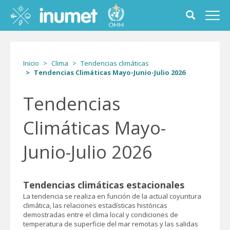
Pasar
al
Toggle
Toggl
contenido
search
navig
principal
form
Inicio
Clima
Tendencias climáticas
Tendencias Climáticas Mayo-Junio-Julio 2026
Tendencias
Climáticas Mayo-
Junio-Julio 2026
Tendencias climáticas estacionales
La tendencia se realiza en función de la actual coyuntura
climática, las relaciones estadísticas históricas
demostradas entre el clima local y condiciones de
temperatura de superficie del mar remotas y las salidas