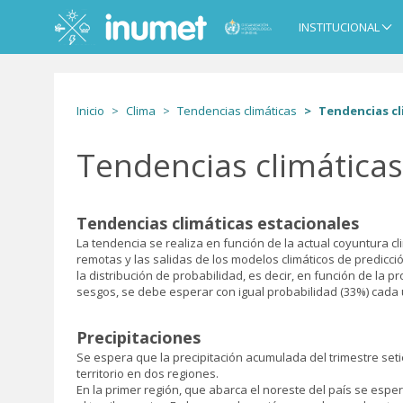
Pasar
al
INSTITUCIONAL
Main
contenido
navigation
principal
Inicio
Clima
Tendencias climáticas
Tendencias cl
Tendencias climática
Tendencias climáticas estacionales
La tendencia se realiza en función de la actual coyuntura cl
remotas y las salidas de los modelos climáticos de predicc
la distribución de probabilidad, es decir, en función de la pr
sesgos, se debe esperar con igual probabilidad (33%) cada u
Precipitaciones
Se espera que la precipitación acumulada del trimestre seti
territorio en dos regiones.
En la primer región, que abarca el noreste del país se espera