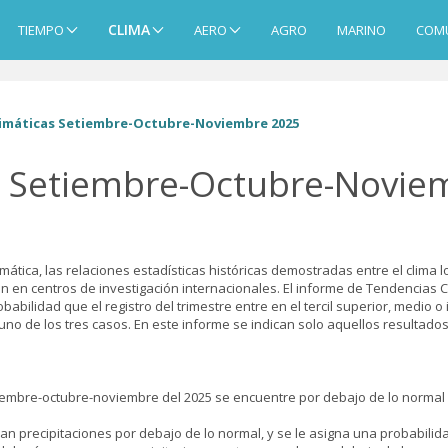
CLIMA
TIEMPO
AERO
AGRO
MARINO
COM
imáticas Setiembre-Octubre-Noviembre 2025
s Setiembre-Octubre-Novie
imática, las relaciones estadísticas históricas demostradas entre el clima
ión en centros de investigación internacionales. El informe de Tendencias
obabilidad que el registro del trimestre entre en el tercil superior, medio o 
no de los tres casos. En este informe se indican solo aquellos resultados 
embre-octubre-noviembre del 2025 se encuentre por debajo de lo normal o n
n precipitaciones por debajo de lo normal, y se le asigna una probabilidad d