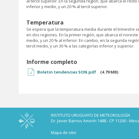
al tercil superior. En la segunda región, que abarca el rest
inferior y medio, y un 20 % al tercil superior.
Temperatura
Se espera que la temperatura media durante el trimestre se
en dos regiones. En la primer región, que abarca el noreste 
medio, y un 20 % al inferior. En cambio, en la segunda reg
tercil medio, y un 30 % a las categorías inferior y superior.
Informe completo
Boletin tendencias SON.pdf
(4.79 MB)
INSTITUTO URUGUAYO DE METEOROLOGÍA
Dr. Javier Barrios Amorín 1488 - CP 11200 - Mes
Mapa de sitio