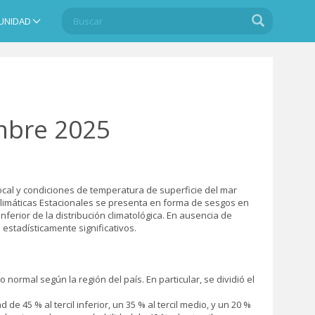
Buscar
Buscar
UNIDAD
Search
mbre 2025
 local y condiciones de temperatura de superficie del mar
 Climáticas Estacionales se presenta en forma de sesgos en
inferior de la distribución climatológica. En ausencia de
estadísticamente significativos.
ormal según la región del país. En particular, se dividió el
e 45 % al tercil inferior, un 35 % al tercil medio, y un 20 %