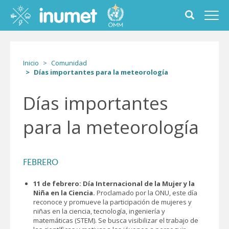
Pasar
al
Toggle
Toggl
contenido
search
navig
principal
form
Inicio
Comunidad
Días importantes para la meteorología
Días importantes
para la meteorología
FEBRERO
11 de febrero: Día Internacional de la Mujer y la
Niña en la Ciencia.
Proclamado por la ONU, este día
reconoce y promueve la participación de mujeres y
niñas en la ciencia, tecnología, ingeniería y
matemáticas (STEM). Se busca visibilizar el trabajo de