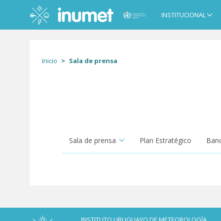
Pasar
al
INSTITUCIONAL
Main
contenido
navigation
principal
Inicio
Sala de prensa
Sala de prensa
Plan Estratégico
Banc
INSTITUTO URUGUAYO DE METEOROLOGÍA