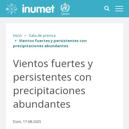
Pasar
al
Toggle
Toggl
contenido
search
navig
principal
form
Inicio
Sala de prensa
Vientos fuertes y persistentes con
precipitaciones abundantes
Vientos fuertes y
persistentes con
precipitaciones
abundantes
Dom, 17-08-2025