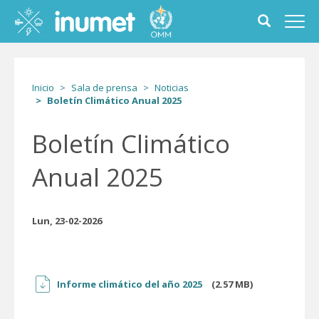
Pasar
al
Toggle
Toggl
contenido
search
navig
principal
form
Inicio
Sala de prensa
Noticias
Boletín Climático Anual 2025
Boletín Climático
Anual 2025
Lun, 23-02-2026
Informe climático del año 2025
(2.57 MB)