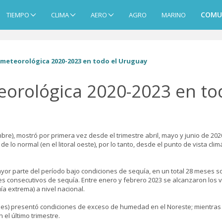
COMU
TIEMPO
CLIMA
AERO
AGRO
MARINO
a meteorológica 2020-2023 en todo el Uruguay
teorológica 2020-2023 en t
mbre), mostró por primera vez desde el trimestre abril, mayo y junio de 20
e lo normal (en el litoral oeste), por lo tanto, desde el punto de vista clim
ayor parte del período bajo condiciones de sequía, en un total 28 meses s
s consecutivos de sequía. Entre enero y febrero 2023 se alcanzaron los 
a extrema) a nivel nacional.
eses) presentó condiciones de exceso de humedad en el Noreste; mientras
el último trimestre.