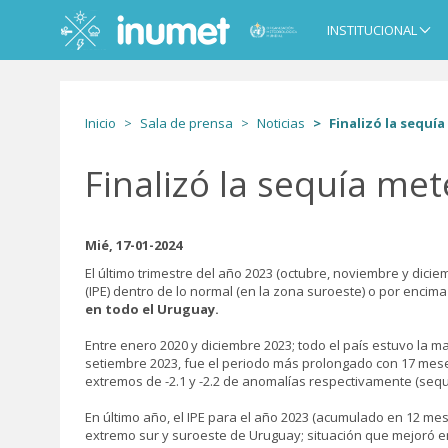
Pasar
al
INSTITUCIONAL
Main
contenido
navigation
principal
Inicio
Sala de prensa
Noticias
Finalizó la sequí
Finalizó la sequía me
Mié, 17-01-2024
El último trimestre del año 2023 (octubre, noviembre y dicie
(IPE) dentro de lo normal (en la zona suroeste) o por encima d
en todo el Uruguay.
Entre enero 2020 y diciembre 2023; todo el país estuvo la m
setiembre 2023, fue el periodo más prolongado con 17 mese
extremos de -2.1 y -2.2 de anomalías respectivamente (sequí
En último año, el IPE para el año 2023 (acumulado en 12 m
extremo sur y suroeste de Uruguay; situación que mejoró en 