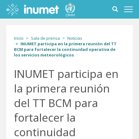
Pasar
al
Toggle
Toggl
contenido
search
navig
principal
form
Inicio
Sala de prensa
Noticias
INUMET participa en la primera reunión del TT
BCM para fortalecer la continuidad operativa de
los servicios meteorológicos
INUMET participa en
la primera reunión
del TT BCM para
fortalecer la
continuidad